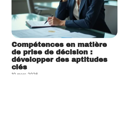
Compétences en matière
de prise de décision :
développer des aptitudes
clés
10 mars 2026